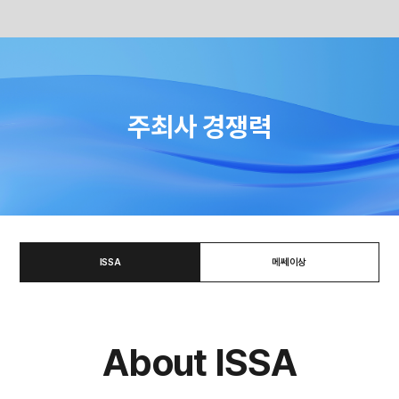
Skip
to
content
주최사 경쟁력
ISSA
메쎄이상
About ISSA